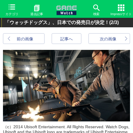
カテゴリ
過去記事
検索
Impressサイト
「ウォッチドッグス」、日本での発売日が決定！
(2/3)
前の画像
記事へ
次の画像
（c）2014 Ubisoft Entertainment. All Rights Reserved. Watch Dogs,
Ubisoft and the Ubisoft logo are trademarks of Ubisoft Entertainme