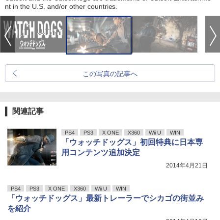
nt in the U.S. and/or other countries.
この写真の記事へ
関連記事
PS4
PS3
X ONE
X360
Wii U
WIN
「ウォッチドッグス」初回特典に日本専
用コンテンツ追加決定
2014年4月21日
PS4
PS3
X ONE
X360
Wii U
WIN
「ウォッチドッグス」最新トレーラーでシカゴの街並み
を紹介