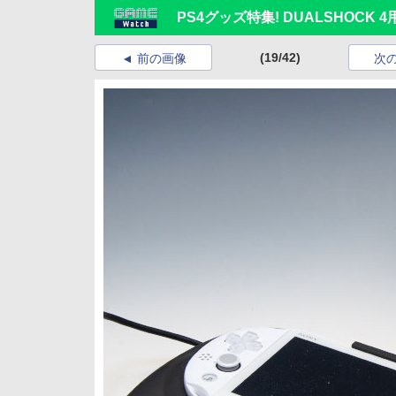
PS4グッズ特集! DUALSHOC
(19/42)
前の画像
次