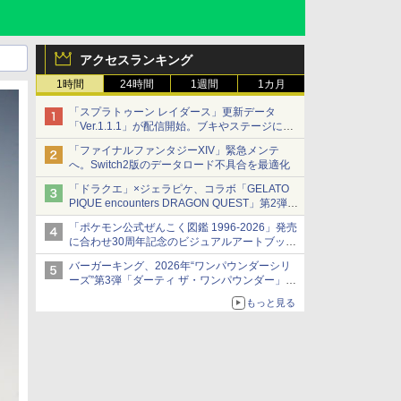
アクセスランキング
1時間
24時間
1週間
1カ月
「スプラトゥーン レイダース」更新データ
「Ver.1.1.1」が配信開始。ブキやステージに関
する不具合を修正
「ファイナルファンタジーXIV」緊急メンテ
へ。Switch2版のデータロード不具合を最適化
「ドラクエ」×ジェラピケ、コラボ「GELATO
PIQUE encounters DRAGON QUEST」第2弾が
本日発売
「ポケモン公式ぜんこく図鑑 1996-2026」発売
アイスカップに入ったスライムやわたぼう、ベ
に合わせ30周年記念のビジュアルアートブック
ビーサタンなどがオリジナルアートで登場
3冊同時発売が決定
バーガーキング、2026年“ワンパウンダーシリ
ーズ”第3弾「ダーティ ザ・ワンパウンダー」を
8月7日発売
もっと見る
「特製ガーリックマヨソース」を使用した超大
型チーズバーガー