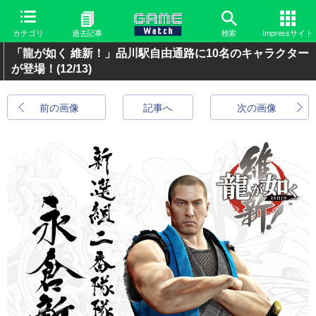
カテゴリ
過去記事
検索
Impressサイト
「龍が如く 維新！」品川駅自由通路に10名のキャラクター
が登場！
(12/13)
前の画像
記事へ
次の画像