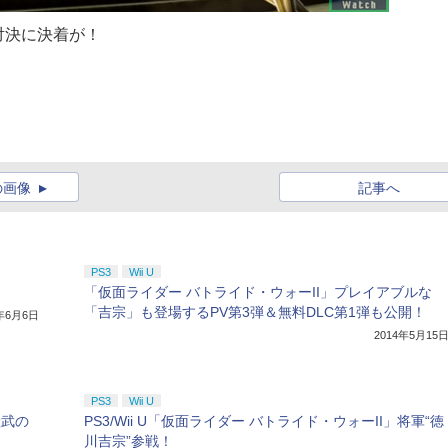
対決に決着が！
の画像
記事へ
PS3
Wii U
「仮面ライダー バトライド・ウォーII」プレイアブルな
「吉宗」も登場するPV第3弾＆無料DLC第1弾も公開！
4年6月6日
2014年5月15
PS3
Wii U
鎧武の
PS3/Wii U「仮面ライダー バトライド・ウォーII」将軍“徳
川吉宗”参戦！