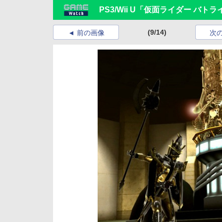
PS3/Wii U「仮面ライダー 
(9/14)
前の画像
次