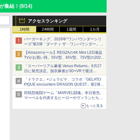
ちが集結！
(9/14)
アクセスランキング
1時間
24時間
1週間
1カ月
バーガーキング、2026年“ワンパウンダーシリ
ーズ”第3弾「ダーティ ザ・ワンパウンダー」を
8月7日発売
【Amazonセール】REGZAの4K Mini LED液晶
「特製ガーリックマヨソース」を使用した超大
TVがお買い得。55V型、65V型、75V型の2026
型チーズバーガー
年モデルがラインナップ
「スーパーリアル麻雀 Venus Returns」8月27
日に発売決定。脱衣麻雀が3D×VRで復活
発売から2週間は20%オフになるセールが実施
「ドラクエ」×ジェラピケ、コラボ「GELATO
PIQUE encounters DRAGON QUEST」第2弾が
本日発売
対戦型格闘ゲーム「MARVEL闘魂」本日発売。
アイスカップに入ったスライムやわたぼう、ベ
マーベルを代表するヒーローやヴィランたちが
ビーサタンなどがオリジナルアートで登場
登場
もっと見る
「GUILTY GEAR」などの格ゲーを手掛けるア
ークシステムワークスが開発