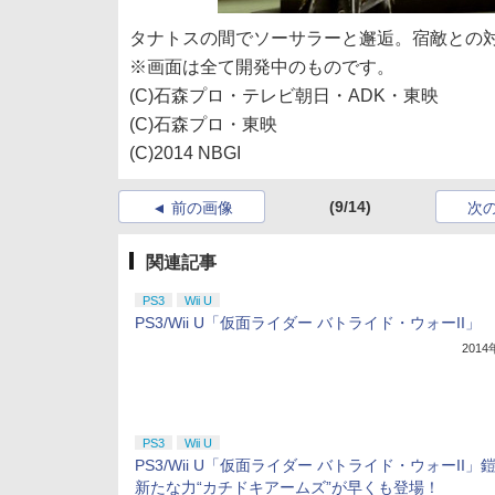
タナトスの間でソーサラーと邂逅。宿敵との
※画面は全て開発中のものです。
(C)石森プロ・テレビ朝日・ADK・東映
(C)石森プロ・東映
(C)2014 NBGI
(9/14)
前の画像
次
関連記事
PS3
Wii U
PS3/Wii U「仮面ライダー バトライド・ウォーII」
201
PS3
Wii U
PS3/Wii U「仮面ライダー バトライド・ウォーII」
新たな力“カチドキアームズ”が早くも登場！