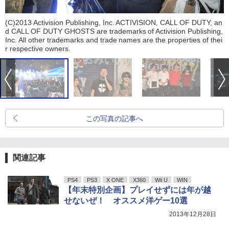
(C)2013 Activision Publishing, Inc. ACTIVISION, CALL OF DUTY, an
d CALL OF DUTY GHOSTS are trademarks of Activision Publishing,
Inc. All other trademarks and trade names are the properties of thei
r respective owners.
この写真の記事へ
関連記事
PS4
PS3
X ONE
X360
Wii U
WIN
【年末特別企画】プレイせずには年が越
せないぜ！ オススメ洋ゲー10選
2013年12月28日