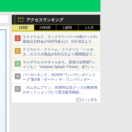
アクセスランキング
1時間
24時間
1週間
1カ月
マクドナルド、マックデリバリーの朝マックの
最低注文料金が500円値上げ。8月18日より
1,500円から受付
クリスピー・クリーム・ドーナツと「ハリポ
タ」のコラボ商品が8月21日より期間限定で発
売
そらザウルスやギャルきち、団長の吉野家Tシ
組分け帽子ドーナツなど見た目も楽しい商品が
ャツも！「hololive Splash T-Party!」全Tシャツ
登場
ラインナップ公開＆オンライン販売開始
バーガーキング、2026年“ワンパウンダーシリ
ーズ”第3弾「ダーティ ザ・ワンパウンダー」を
8月7日発売
「ポムポムプリン」30周年記念グッズが郵便局
「特製ガーリックマヨソース」を使用した超大
のネットショップにて受注販売開始
型チーズバーガー
「おもちもちもちクッション」など今年だけの
もっと見る
限定商品が登場