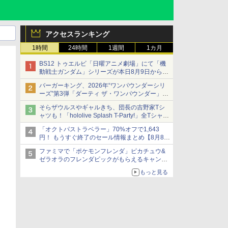
アクセスランキング
1時間
24時間
1週間
1カ月
BS12 トゥエルビ「日曜アニメ劇場」にて「機
動戦士ガンダム」シリーズが本日8月9日から8
週連続で放送
バーガーキング、2026年“ワンパウンダーシリ
初回は「機動戦士ガンダム【HDリマスター
ーズ”第3弾「ダーティ ザ・ワンパウンダー」を
版】」
8月7日発売
そらザウルスやギャルきち、団長の吉野家Tシ
「特製ガーリックマヨソース」を使用した超大
ャツも！「hololive Splash T-Party!」全Tシャツ
型チーズバーガー
ラインナップ公開＆オンライン販売開始
「オクトパストラベラー」70%オフで1,643
円！ もうすぐ終了のセール情報まとめ【8月8日
更新】
ファミマで「ポケモンフレンダ」ピカチュウ&
ニンテンドーeショップでは「大神 絶景版」が
ゼラオラのフレンダピックがもらえるキャンペ
67%オフで990円
ーン開催！
もっと見る