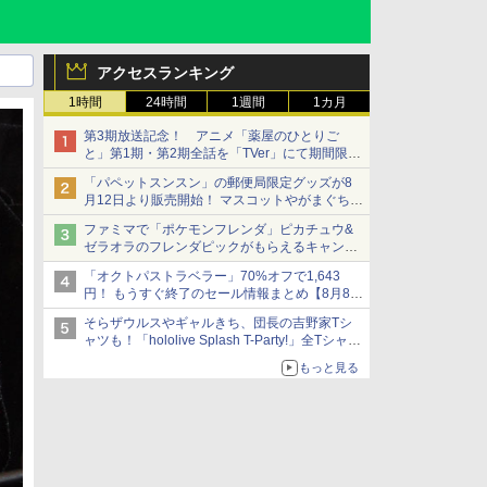
アクセスランキング
1時間
24時間
1週間
1カ月
第3期放送記念！ アニメ「薬屋のひとりご
と」第1期・第2期全話を「TVer」にて期間限定
で順次無料配信開始
「パペットスンスン」の郵便局限定グッズが8
月12日より販売開始！ マスコットやがまぐち、
レターセットなどが登場
ファミマで「ポケモンフレンダ」ピカチュウ&
ゼラオラのフレンダピックがもらえるキャンペ
ーン開催！
「オクトパストラベラー」70%オフで1,643
円！ もうすぐ終了のセール情報まとめ【8月8日
更新】
そらザウルスやギャルきち、団長の吉野家Tシ
ニンテンドーeショップでは「大神 絶景版」が
ャツも！「hololive Splash T-Party!」全Tシャツ
67%オフで990円
ラインナップ公開＆オンライン販売開始
もっと見る