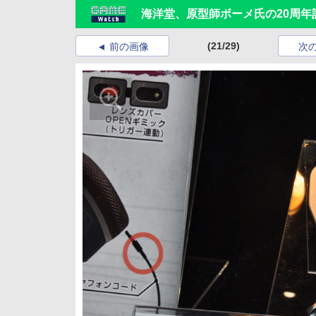
海洋堂、原型師ボーメ氏の20周年
(21/29)
前の画像
次