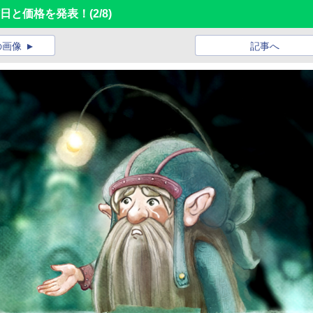
信日と価格を発表！
(2/8)
の画像
記事へ