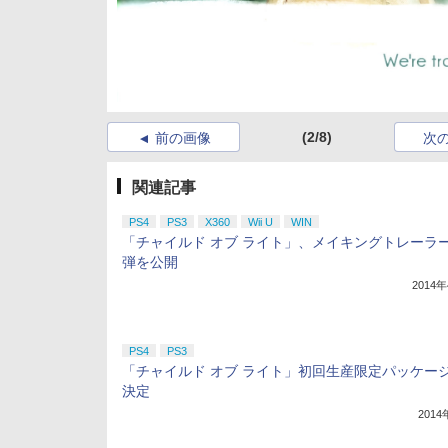
(2/8)
前の画像
次
関連記事
PS4
PS3
X360
Wii U
WIN
「チャイルド オブ ライト」、メイキングトレーラー
弾を公開
2014
PS4
PS3
「チャイルド オブ ライト」初回生産限定パッケー
決定
201