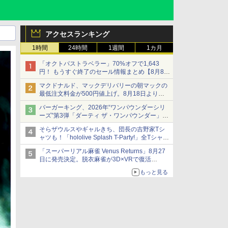
アクセスランキング
1時間
24時間
1週間
1カ月
「オクトパストラベラー」70%オフで1,643
円！ もうすぐ終了のセール情報まとめ【8月8日
更新】
マクドナルド、マックデリバリーの朝マックの
ニンテンドーeショップでは「大神 絶景版」が
最低注文料金が500円値上げ。8月18日より
67%オフで990円
1,500円から受付
バーガーキング、2026年“ワンパウンダーシリ
ーズ”第3弾「ダーティ ザ・ワンパウンダー」を
8月7日発売
そらザウルスやギャルきち、団長の吉野家Tシ
「特製ガーリックマヨソース」を使用した超大
ャツも！「hololive Splash T-Party!」全Tシャツ
型チーズバーガー
ラインナップ公開＆オンライン販売開始
「スーパーリアル麻雀 Venus Returns」8月27
日に発売決定。脱衣麻雀が3D×VRで復活
発売から2週間は20%オフになるセールが実施
もっと見る