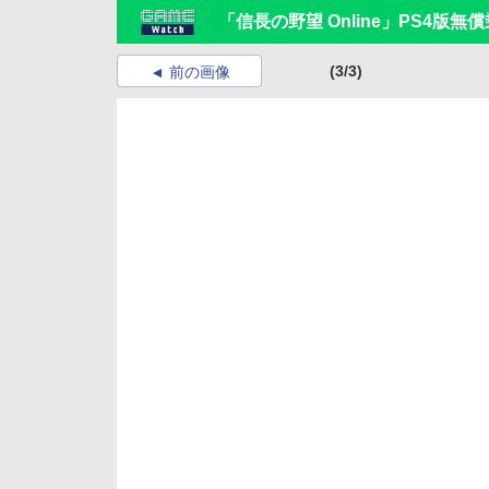
「信長の野望 Online」PS4
(3/3)
前の画像