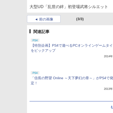
大型UD「乱世の絆」初登場武将シルエット
(3/3)
前の画像
関連記事
PS4
【特別企画】PS4で遊べるPCオンラインゲームタ
をピックアップ
2014
PS4
「信長の野望 Online ～天下夢幻の章～」がPS4で
定！
2013