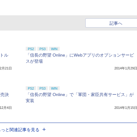
記事へ
PS2
PS3
WIN
イトル
「信長の野望 Online」にWebアプリのオプションサービ
スが登場
年2月21日
2014年1月29
PS2
PS3
WIN
発売決
「信長の野望 Online」で「軍団・家臣共有サービス」が
実装
年12月4日
2014年1月15
もっと関連記事を見る