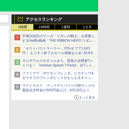
アクセスランキング
1時間
24時間
1週間
1カ月
手塚治虫氏のマンガ「リボンの騎士」を原案と
するNetflix映画「THE RIBBON HERO リボンヒ
ーロー」本日配信開始
「オクトパストラベラー」70%オフで1,643
円！ もうすぐ終了のセール情報まとめ【8月8日
更新】
そらザウルスやギャルきち、団長の吉野家Tシ
ニンテンドーeショップでは「大神 絶景版」が
ャツも！「hololive Splash T-Party!」全Tシャツ
67%オフで990円
ラインナップ公開＆オンライン販売開始
ファミマで「ポケモンフレンダ」ピカチュウ&
ゼラオラのフレンダピックがもらえるキャンペ
ーン開催！
マクドナルド、マックデリバリーの朝マックの
最低注文料金が500円値上げ。8月18日より
1,500円から受付
もっと見る