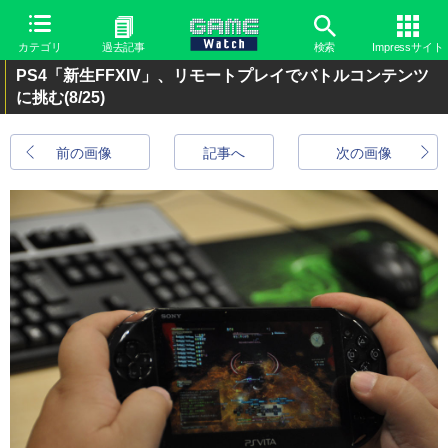
カテゴリ
過去記事
検索
Impressサイト
PS4「新生FFXIV」、リモートプレイでバトルコンテンツ
に挑む
(8/25)
前の画像
記事へ
次の画像