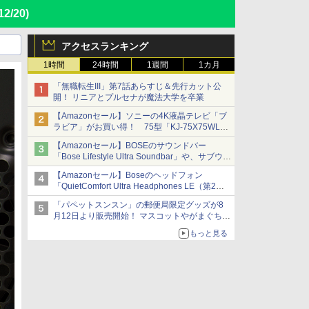
12/20)
アクセスランキング
1時間
24時間
1週間
1カ月
「無職転生III」第7話あらすじ＆先行カット公
開！ リニアとプルセナが魔法大学を卒業
【Amazonセール】ソニーの4K液晶テレビ「ブ
ラビア」がお買い得！ 75型「KJ-75X75WL」
などラインナップ
【Amazonセール】BOSEのサウンドバー
「Bose Lifestyle Ultra Soundbar」や、サブウー
ファー「Bose Lifestyle Ultra Subwoofer」など
【Amazonセール】Boseのヘッドフォン
お買い得！
「QuietComfort Ultra Headphones LE（第2世
代）」などお買い得価格で登場
「パペットスンスン」の郵便局限定グッズが8
イマーシブオーディオで臨場感ある音楽体験が
月12日より販売開始！ マスコットやがまぐち、
楽しめる
レターセットなどが登場
もっと見る