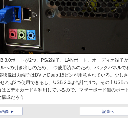
SB 3.0ポートが2つ、PS/2端子、LANポート、オーディオ端子
パネルへの引き出しのため、1つ使用済みのため、バックパネルで
部映像出力端子はDVIとDsub 15ピンが用意されている。少し
せれば2つ使用できるし、USB 2.0は合計で4つ。その上USB
力はビデオカードを利用しているので、マザーボード側のポー
な構成だろう
の画像
記事へ