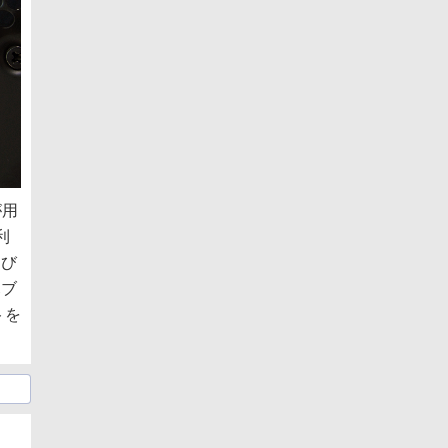
が用
利
さび
ハブ
トを