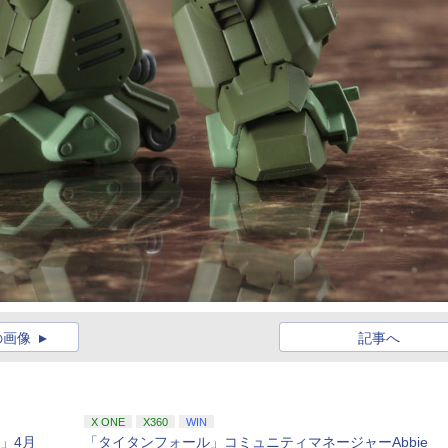
の画像
記事へ
X ONE
X360
WIN
篇」4月
「タイタンフォール」コミュニティマネージャーAbbie