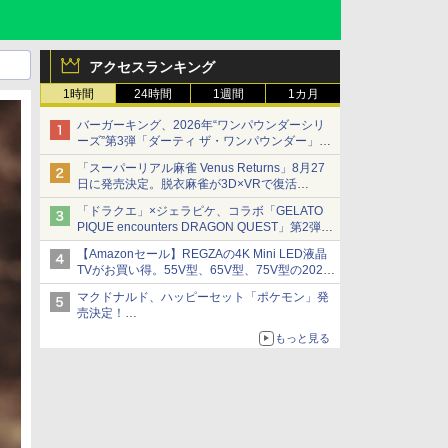
アクセスランキング
1時間
24時間
1週間
1カ月
バーガーキング、2026年“ワンパウンダーシリ
ーズ”第3弾「ダーティ ザ・ワンパウンダー」を
8月7日発売
「スーパーリアル麻雀 Venus Returns」8月27
「特製ガーリックマヨソース」を使用した超大
日に発売決定。脱衣麻雀が3D×VRで復活
型チーズバーガー
発売から2週間は20%オフになるセールが実施
「ドラクエ」×ジェラピケ、コラボ「GELATO
PIQUE encounters DRAGON QUEST」第2弾が
本日発売
【Amazonセール】REGZAの4K Mini LED液晶
アイスカップに入ったスライムやわたぼう、ベ
TVがお買い得。55V型、65V型、75V型の2026
ビーサタンなどがオリジナルアートで登場
年モデルがラインナップ
マクドナルド、ハッピーセット「ポケモン」発
売決定！
ポケモン30周年記念で30匹が大集合
もっと見る