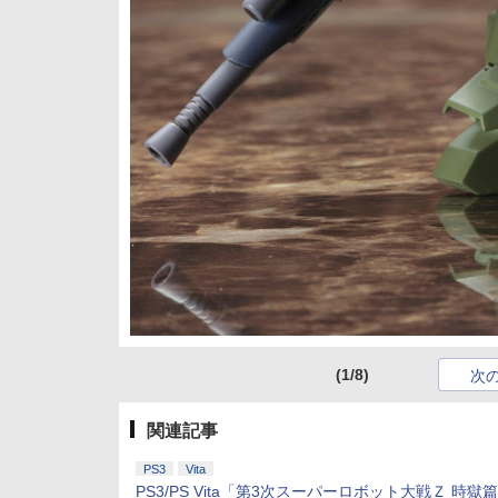
(1/8)
次
関連記事
PS3
Vita
PS3/PS Vita「第3次スーパーロボット大戦Ｚ 時獄