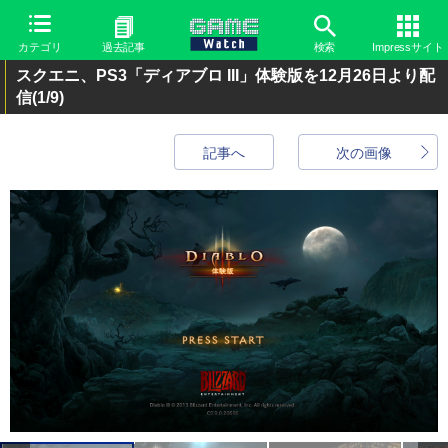
カテゴリ
過去記事
検索
Impressサイト
スクエニ、PS3「ディアブロ III」体験版を12月26日より配
信
(1/9)
記事へ
次の画像