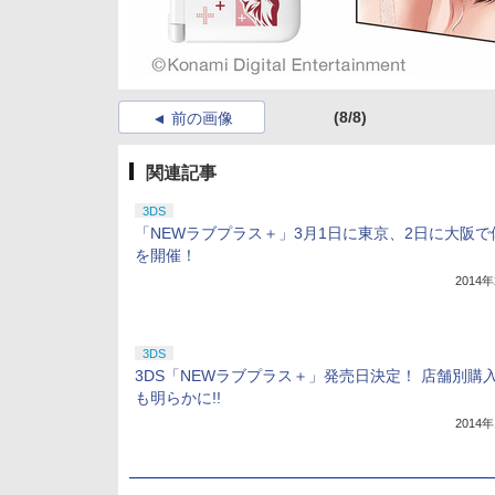
(8/8)
前の画像
関連記事
3DS
「NEWラブプラス＋」3月1日に東京、2日に大阪で
を開催！
2014
3DS
3DS「NEWラブプラス＋」発売日決定！ 店舗別購
も明らかに!!
2014