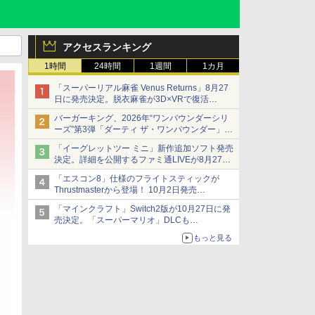
アクセスランキング
1時間
24時間
1週間
1カ月
「スーパーリアル麻雀 Venus Returns」8月27
日に発売決定。脱衣麻雀が3D×VRで復活
発売から2週間は20%オフになるセールが実施
バーガーキング、2026年“ワンパウンダーシリ
ーズ”第3弾「ダーティ ザ・ワンパウンダー」を
8月7日発売
「イーグレットツー ミニ」新作追加ソフト発売
「特製ガーリックマヨソース」を使用した超大
決定。詳細を公開するファミ通LIVEが8月27日
型チーズバーガー
20時から配信
「エスコン8」仕様のフライトスティックが
シリーズ累計100タイトルへ
Thrustmasterから登場！ 10月2日発売
ジョイスティックに振動機能を搭載。予約受付
「マインクラフト」Switch2版が10月27日に発
も開始
売決定。「スーパーマリオ」DLCも
Switch版からのアップグレードも可能に
もっと見る