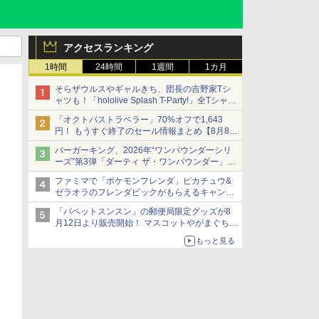
アクセスランキング
1時間
24時間
1週間
1カ月
そらザウルスやギャルきち、団長の吉野家Tシ
ャツも！「hololive Splash T-Party!」全Tシャツ
ラインナップ公開＆オンライン販売開始
「オクトパストラベラー」70%オフで1,643
円！ もうすぐ終了のセール情報まとめ【8月8日
更新】
バーガーキング、2026年“ワンパウンダーシリ
ニンテンドーeショップでは「大神 絶景版」が
ーズ”第3弾「ダーティ ザ・ワンパウンダー」を
67%オフで990円
8月7日発売
ファミマで「ポケモンフレンダ」ピカチュウ&
「特製ガーリックマヨソース」を使用した超大
ゼラオラのフレンダピックがもらえるキャンペ
型チーズバーガー
ーン開催！
「パペットスンスン」の郵便局限定グッズが8
月12日より販売開始！ マスコットやがまぐち、
レターセットなどが登場
もっと見る