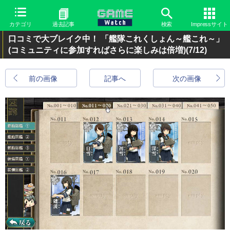
カテゴリ
過去記事
検索
Impressサイト
口コミで大ブレイク中！ 「艦隊これくしょん～艦これ～」
(コミュニティに参加すればさらに楽しみは倍増)
(7/12)
前の画像
記事へ
次の画像