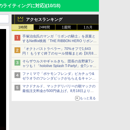
らのライティングに対応)
(10/18)
アクセスランキング
1時間
24時間
1週間
1カ月
手塚治虫氏のマンガ「リボンの騎士」を原案と
するNetflix映画「THE RIBBON HERO リボンヒ
ーロー」本日配信開始
「オクトパストラベラー」70%オフで1,643
円！ もうすぐ終了のセール情報まとめ【8月8日
更新】
そらザウルスやギャルきち、団長の吉野家Tシ
ニンテンドーeショップでは「大神 絶景版」が
ャツも！「hololive Splash T-Party!」全Tシャツ
67%オフで990円
ラインナップ公開＆オンライン販売開始
ファミマで「ポケモンフレンダ」ピカチュウ&
ゼラオラのフレンダピックがもらえるキャンペ
ーン開催！
マクドナルド、マックデリバリーの朝マックの
最低注文料金が500円値上げ。8月18日より
1,500円から受付
もっと見る