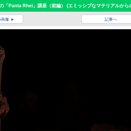
「Panta Rhei」講座（前編） (エミッシブなマテリアルか
の画像
記事へ