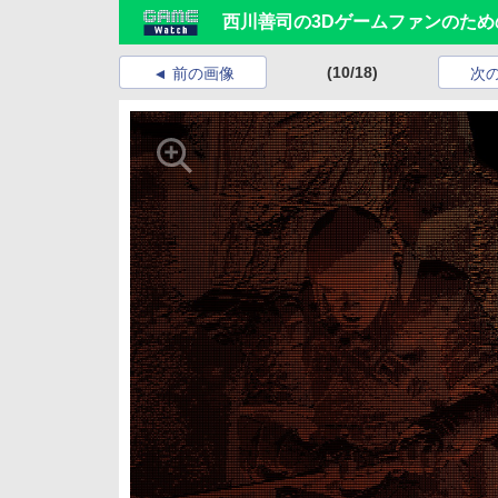
西川善司の3Dゲームファンのための
(10/18)
前の画像
次