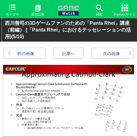
カテゴリ
過去記事
検索
Impressサイト
西川善司の3Dゲームファンのための「Panta Rhei」講座
（前編） (「Panta Rhei」におけるテッセレーションの活
用)
(5/10)
前の画像
記事へ
次の画像