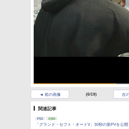
(6/19)
前の画像
次
関連記事
PS3
X360
「グランド・セフト・オートV」30秒の新PVを公開