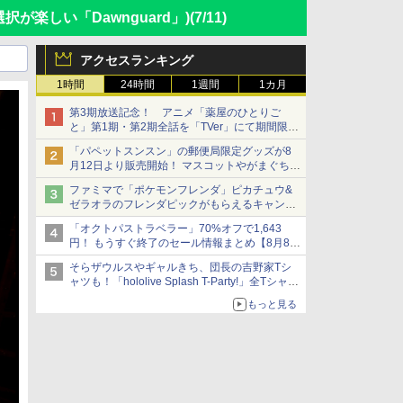
択が楽しい「Dawnguard」)
(7/11)
アクセスランキング
1時間
24時間
1週間
1カ月
第3期放送記念！ アニメ「薬屋のひとりご
と」第1期・第2期全話を「TVer」にて期間限定
で順次無料配信開始
「パペットスンスン」の郵便局限定グッズが8
月12日より販売開始！ マスコットやがまぐち、
レターセットなどが登場
ファミマで「ポケモンフレンダ」ピカチュウ&
ゼラオラのフレンダピックがもらえるキャンペ
ーン開催！
「オクトパストラベラー」70%オフで1,643
円！ もうすぐ終了のセール情報まとめ【8月8日
更新】
そらザウルスやギャルきち、団長の吉野家Tシ
ニンテンドーeショップでは「大神 絶景版」が
ャツも！「hololive Splash T-Party!」全Tシャツ
67%オフで990円
ラインナップ公開＆オンライン販売開始
もっと見る