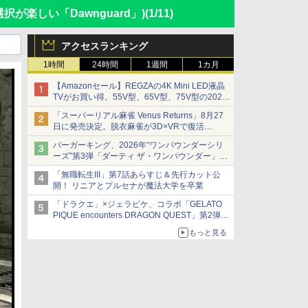
択が楽しい「Dawnguard」)
(1/11)
アクセスランキング
1時間
24時間
1週間
1カ月
【Amazonセール】REGZAの4K Mini LED液晶
TVがお買い得。55V型、65V型、75V型の2026
年モデルがラインナップ
「スーパーリアル麻雀 Venus Returns」8月27
日に発売決定。脱衣麻雀が3D×VRで復活
発売から2週間は20%オフになるセールが実施
バーガーキング、2026年“ワンパウンダーシリ
ーズ”第3弾「ダーティ ザ・ワンパウンダー」を
8月7日発売
「無職転生III」第7話あらすじ＆先行カット公
「特製ガーリックマヨソース」を使用した超大
開！ リニアとプルセナが魔法大学を卒業
型チーズバーガー
「ドラクエ」×ジェラピケ、コラボ「GELATO
PIQUE encounters DRAGON QUEST」第2弾が
本日発売
もっと見る
アイスカップに入ったスライムやわたぼう、ベ
ビーサタンなどがオリジナルアートで登場