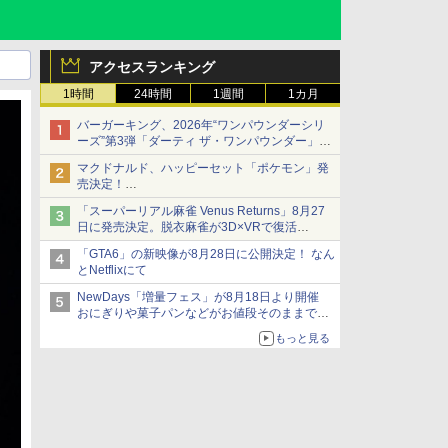
アクセスランキング
1時間
24時間
1週間
1カ月
バーガーキング、2026年“ワンパウンダーシリ
ーズ”第3弾「ダーティ ザ・ワンパウンダー」を
8月7日発売
マクドナルド、ハッピーセット「ポケモン」発
「特製ガーリックマヨソース」を使用した超大
売決定！
型チーズバーガー
ポケモン30周年記念で30匹が大集合
「スーパーリアル麻雀 Venus Returns」8月27
日に発売決定。脱衣麻雀が3D×VRで復活
発売から2週間は20%オフになるセールが実施
「GTA6」の新映像が8月28日に公開決定！ なん
とNetflixにて
NewDays「増量フェス」が8月18日より開催
おにぎりや菓子パンなどがお値段そのままで最
大50%増量！
もっと見る