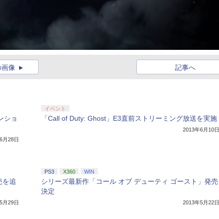
の画像
記事へ
イベント
ンショ
「Call of Duty: Ghost」E3直前ストリーミング放送を実施
2013年6月10
年6月28日
PS3
X360
WIN
売を追
シリーズ最新作「コール オブ デューティ ゴースト」発売
決定
年5月29日
2013年5月22