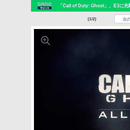
「Call of Duty: Ghost」
(1/2)
次