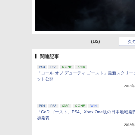
(1/2)
次
関連記事
PS4
PS3
X ONE
X360
「コール オブ デューティ ゴースト」最新スクリー
ット公開
2013
PS4
PS3
X360
X ONE
WIN
「CoD ゴースト」PS4、Xbox One版の日本地域発
加発表
2013