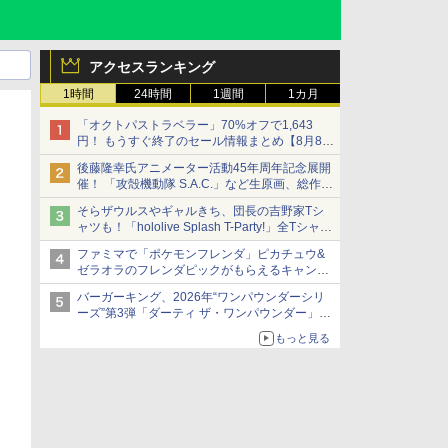
アクセスランキング
1時間
24時間
1週間
1カ月
「オクトパストラベラー」70%オフで1,643
円！ もうすぐ終了のセール情報まとめ【8月8日
更新】
後藤隆幸氏アニメーター活動45年周年記念展開
ニンテンドーeショップでは「大神 絶景版」が
催！ 「攻殻機動隊 S.A.C.」など生原画、総作画
67%オフで990円
監督修正が展示
そらザウルスやギャルきち、団長の吉野家Tシ
ャツも！「hololive Splash T-Party!」全Tシャツ
ラインナップ公開＆オンライン販売開始
ファミマで「ポケモンフレンダ」ピカチュウ&
ゼラオラのフレンダピックがもらえるキャンペ
ーン開催！
バーガーキング、2026年“ワンパウンダーシリ
ーズ”第3弾「ダーティ ザ・ワンパウンダー」を
8月7日発売
もっと見る
「特製ガーリックマヨソース」を使用した超大
型チーズバーガー