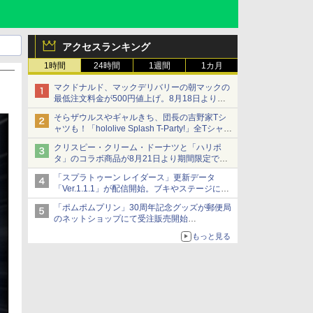
アクセスランキング
1時間
24時間
1週間
1カ月
マクドナルド、マックデリバリーの朝マックの
最低注文料金が500円値上げ。8月18日より
1,500円から受付
そらザウルスやギャルきち、団長の吉野家Tシ
ャツも！「hololive Splash T-Party!」全Tシャツ
ラインナップ公開＆オンライン販売開始
クリスピー・クリーム・ドーナツと「ハリポ
タ」のコラボ商品が8月21日より期間限定で発
売
「スプラトゥーン レイダース」更新データ
組分け帽子ドーナツなど見た目も楽しい商品が
「Ver.1.1.1」が配信開始。ブキやステージに関
登場
する不具合を修正
「ポムポムプリン」30周年記念グッズが郵便局
のネットショップにて受注販売開始
「おもちもちもちクッション」など今年だけの
もっと見る
限定商品が登場