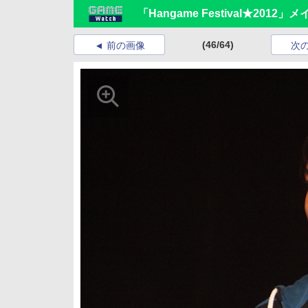
「Hangame Festival★20
(46/64)
前の画像
次