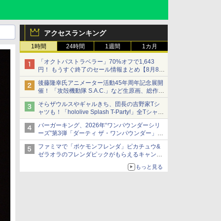
アクセスランキング
1時間
24時間
1週間
1カ月
「オクトパストラベラー」70%オフで1,643
円！ もうすぐ終了のセール情報まとめ【8月8日
更新】
後藤隆幸氏アニメーター活動45年周年記念展開
ニンテンドーeショップでは「大神 絶景版」が
催！ 「攻殻機動隊 S.A.C.」など生原画、総作画
67%オフで990円
監督修正が展示
そらザウルスやギャルきち、団長の吉野家Tシ
ャツも！「hololive Splash T-Party!」全Tシャツ
ラインナップ公開＆オンライン販売開始
バーガーキング、2026年“ワンパウンダーシリ
ーズ”第3弾「ダーティ ザ・ワンパウンダー」を
8月7日発売
ファミマで「ポケモンフレンダ」ピカチュウ&
「特製ガーリックマヨソース」を使用した超大
ゼラオラのフレンダピックがもらえるキャンペ
型チーズバーガー
ーン開催！
もっと見る