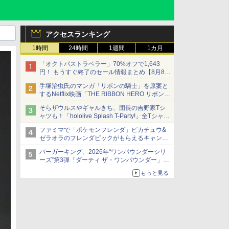
アクセスランキング
1時間
24時間
1週間
1カ月
「オクトパストラベラー」70%オフで1,643
円！ もうすぐ終了のセール情報まとめ【8月8日
更新】
手塚治虫氏のマンガ「リボンの騎士」を原案と
ニンテンドーeショップでは「大神 絶景版」が
するNetflix映画「THE RIBBON HERO リボンヒ
67%オフで990円
ーロー」本日配信開始
そらザウルスやギャルきち、団長の吉野家Tシ
ャツも！「hololive Splash T-Party!」全Tシャツ
ラインナップ公開＆オンライン販売開始
ファミマで「ポケモンフレンダ」ピカチュウ&
ゼラオラのフレンダピックがもらえるキャンペ
ーン開催！
バーガーキング、2026年“ワンパウンダーシリ
ーズ”第3弾「ダーティ ザ・ワンパウンダー」を
8月7日発売
もっと見る
「特製ガーリックマヨソース」を使用した超大
型チーズバーガー