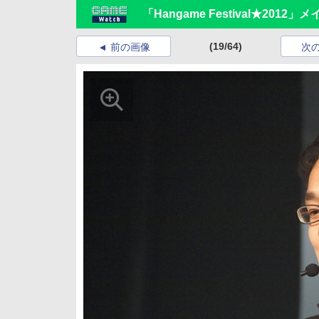
「Hangame Festival★20
(19/64)
前の画像
次