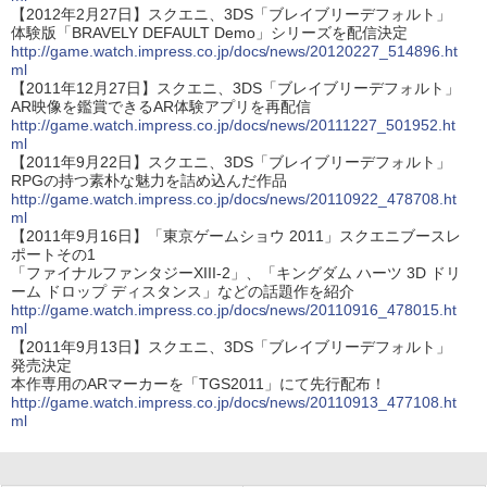
【2012年2月27日】スクエニ、3DS「ブレイブリーデフォルト」
体験版「BRAVELY DEFAULT Demo」シリーズを配信決定
http://game.watch.impress.co.jp/docs/news/20120227_514896.ht
ml
【2011年12月27日】スクエニ、3DS「ブレイブリーデフォルト」
AR映像を鑑賞できるAR体験アプリを再配信
http://game.watch.impress.co.jp/docs/news/20111227_501952.ht
ml
【2011年9月22日】スクエニ、3DS「ブレイブリーデフォルト」
RPGの持つ素朴な魅力を詰め込んだ作品
http://game.watch.impress.co.jp/docs/news/20110922_478708.ht
ml
【2011年9月16日】「東京ゲームショウ 2011」スクエニブースレ
ポートその1
「ファイナルファンタジーXIII-2」、「キングダム ハーツ 3D ドリ
ーム ドロップ ディスタンス」などの話題作を紹介
http://game.watch.impress.co.jp/docs/news/20110916_478015.ht
ml
【2011年9月13日】スクエニ、3DS「ブレイブリーデフォルト」
発売決定
本作専用のARマーカーを「TGS2011」にて先行配布！
http://game.watch.impress.co.jp/docs/news/20110913_477108.ht
ml