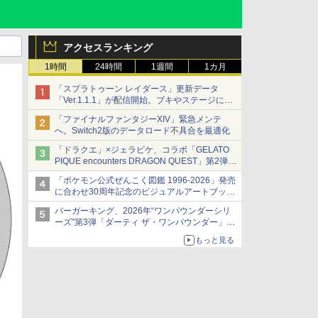
アクセスランキング
1時間
24時間
1週間
1カ月
「スプラトゥーン レイダース」更新データ
「Ver.1.1.1」が配信開始。ブキやステージに関
する不具合を修正
「ファイナルファンタジーXIV」緊急メンテ
へ。Switch2版のデータロード不具合を最適化
「ドラクエ」×ジェラピケ、コラボ「GELATO
PIQUE encounters DRAGON QUEST」第2弾が
本日発売
「ポケモン公式ぜんこく図鑑 1996-2026」発売
アイスカップに入ったスライムやわたぼう、ベ
に合わせ30周年記念のビジュアルアートブック
ビーサタンなどがオリジナルアートで登場
3冊同時発売が決定
バーガーキング、2026年“ワンパウンダーシリ
ーズ”第3弾「ダーティ ザ・ワンパウンダー」を
8月7日発売
もっと見る
「特製ガーリックマヨソース」を使用した超大
型チーズバーガー