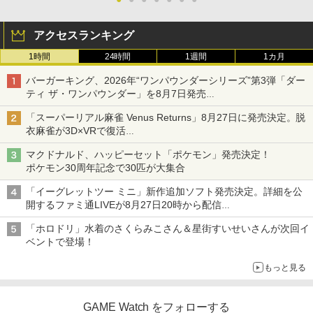
アクセスランキング
1時間
24時間
1週間
1カ月
バーガーキング、2026年“ワンパウンダーシリーズ”第3弾「ダー
ティ ザ・ワンパウンダー」を8月7日発売
「特製ガーリックマヨソース」を使用した超大型チーズバーガー
「スーパーリアル麻雀 Venus Returns」8月27日に発売決定。脱
衣麻雀が3D×VRで復活
発売から2週間は20%オフになるセールが実施
マクドナルド、ハッピーセット「ポケモン」発売決定！
ポケモン30周年記念で30匹が大集合
「イーグレットツー ミニ」新作追加ソフト発売決定。詳細を公
開するファミ通LIVEが8月27日20時から配信
シリーズ累計100タイトルへ
「ホロドリ」水着のさくらみこさん＆星街すいせいさんが次回イ
ベントで登場！
もっと見る
GAME Watch をフォローする