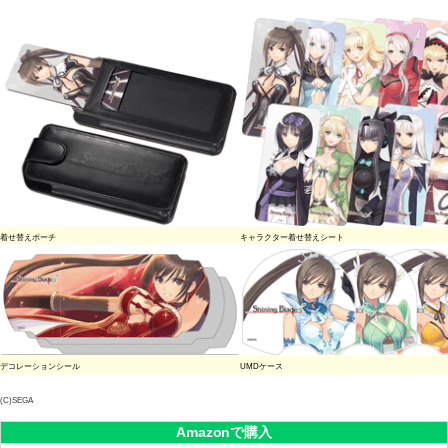
着せ替えポーチ
キャラクター着せ替えシート
デコレーションシール
UMDケース
(C)SEGA
Amazonで購入