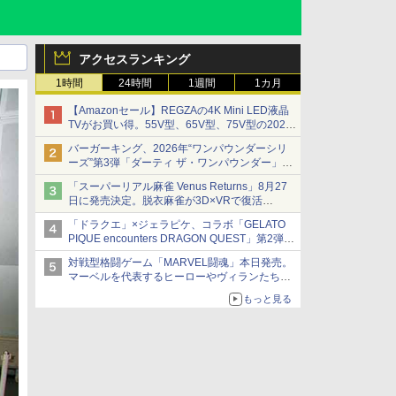
アクセスランキング
1時間
24時間
1週間
1カ月
【Amazonセール】REGZAの4K Mini LED液晶
TVがお買い得。55V型、65V型、75V型の2026
年モデルがラインナップ
バーガーキング、2026年“ワンパウンダーシリ
ーズ”第3弾「ダーティ ザ・ワンパウンダー」を
8月7日発売
「スーパーリアル麻雀 Venus Returns」8月27
「特製ガーリックマヨソース」を使用した超大
日に発売決定。脱衣麻雀が3D×VRで復活
型チーズバーガー
発売から2週間は20%オフになるセールが実施
「ドラクエ」×ジェラピケ、コラボ「GELATO
PIQUE encounters DRAGON QUEST」第2弾が
本日発売
対戦型格闘ゲーム「MARVEL闘魂」本日発売。
アイスカップに入ったスライムやわたぼう、ベ
マーベルを代表するヒーローやヴィランたちが
ビーサタンなどがオリジナルアートで登場
登場
もっと見る
「GUILTY GEAR」などの格ゲーを手掛けるア
ークシステムワークスが開発