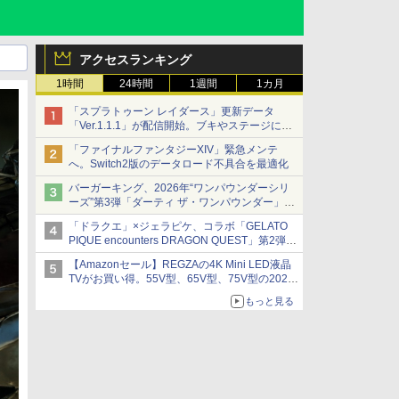
アクセスランキング
1時間
24時間
1週間
1カ月
「スプラトゥーン レイダース」更新データ
「Ver.1.1.1」が配信開始。ブキやステージに関
する不具合を修正
「ファイナルファンタジーXIV」緊急メンテ
へ。Switch2版のデータロード不具合を最適化
バーガーキング、2026年“ワンパウンダーシリ
ーズ”第3弾「ダーティ ザ・ワンパウンダー」を
8月7日発売
「ドラクエ」×ジェラピケ、コラボ「GELATO
「特製ガーリックマヨソース」を使用した超大
PIQUE encounters DRAGON QUEST」第2弾が
型チーズバーガー
本日発売
【Amazonセール】REGZAの4K Mini LED液晶
アイスカップに入ったスライムやわたぼう、ベ
TVがお買い得。55V型、65V型、75V型の2026
ビーサタンなどがオリジナルアートで登場
年モデルがラインナップ
もっと見る