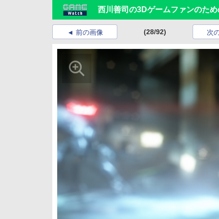
西川善司の3Dゲームファンのための
(28/92)
前の画像
次