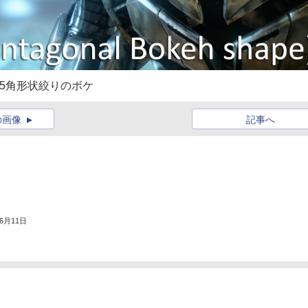
した5角形状絞りのボケ
の画像
記事へ
年6月11日