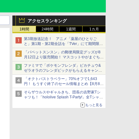
アクセスランキング
1時間
24時間
1週間
1カ月
第3期放送記念！ アニメ「薬屋のひとりご
と」第1期・第2期全話を「TVer」にて期間限定
で順次無料配信開始
「パペットスンスン」の郵便局限定グッズが8
月12日より販売開始！ マスコットやがまぐち、
レターセットなどが登場
ファミマで「ポケモンフレンダ」ピカチュウ&
ゼラオラのフレンダピックがもらえるキャンペ
ーン開催！
「オクトパストラベラー」70%オフで1,643
円！ もうすぐ終了のセール情報まとめ【8月8日
更新】
そらザウルスやギャルきち、団長の吉野家Tシ
ニンテンドーeショップでは「大神 絶景版」が
ャツも！「hololive Splash T-Party!」全Tシャツ
67%オフで990円
ラインナップ公開＆オンライン販売開始
もっと見る