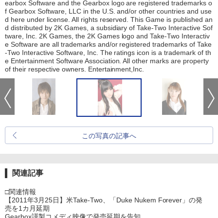
earbox Software and the Gearbox logo are registered trademarks o
f Gearbox Software, LLC in the U.S. and/or other countries and use
d here under license. All rights reserved. This Game is published an
d distributed by 2K Games, a subsidiary of Take-Two Interactive Sof
tware, Inc. 2K Games, the 2K Games logo and Take-Two Interactiv
e Software are all trademarks and/or registered trademarks of Take
-Two Interactive Software, Inc. The ratings icon is a trademark of th
e Entertainment Software Association. All other marks are property
of their respective owners. Entertainment,Inc.
この写真の記事へ
関連記事
□関連情報
【2011年3月25日】米Take-Two、「Duke Nukem Forever」の発
売を1カ月延期
Gearbox謹製コメディ映像で発売延期を告知