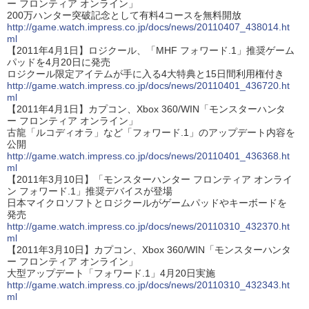
ー フロンティア オンライン」
200万ハンター突破記念として有料4コースを無料開放
http://game.watch.impress.co.jp/docs/news/20110407_438014.ht
ml
【2011年4月1日】ロジクール、「MHF フォワード.1」推奨ゲーム
パッドを4月20日に発売
ロジクール限定アイテムが手に入る4大特典と15日間利用権付き
http://game.watch.impress.co.jp/docs/news/20110401_436720.ht
ml
【2011年4月1日】カプコン、Xbox 360/WIN「モンスターハンタ
ー フロンティア オンライン」
古龍「ルコディオラ」など「フォワード.1」のアップデート内容を
公開
http://game.watch.impress.co.jp/docs/news/20110401_436368.ht
ml
【2011年3月10日】「モンスターハンター フロンティア オンライ
ン フォワード.1」推奨デバイスが登場
日本マイクロソフトとロジクールがゲームパッドやキーボードを
発売
http://game.watch.impress.co.jp/docs/news/20110310_432370.ht
ml
【2011年3月10日】カプコン、Xbox 360/WIN「モンスターハンタ
ー フロンティア オンライン」
大型アップデート「フォワード.1」4月20日実施
http://game.watch.impress.co.jp/docs/news/20110310_432343.ht
ml