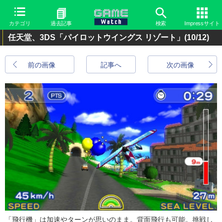
カテゴリ
過去記事
検索
Impressサイト
任天堂、3DS「パイロットウイングス リゾート」
(10/12)
前の画像
記事へ
次の画像
「飛行機」は加速やターンが思いのまま。背面飛行も可能。挑戦し