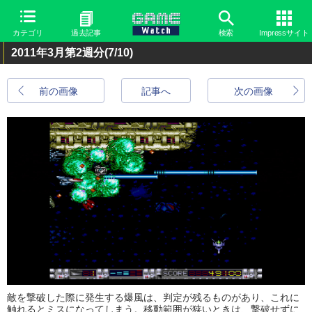
カテゴリ
過去記事
検索
Impressサイト
2011年3月第2週分
(7/10)
前の画像
記事へ
次の画像
敵を撃破した際に発生する爆風は、判定が残るものがあり、これに
触れるとミスになってしまう。移動範囲が狭いときは、撃破せずに