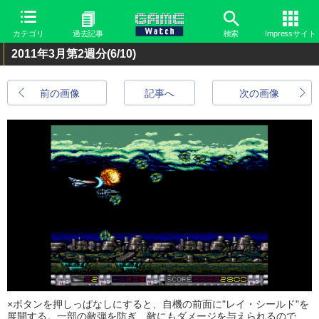
カテゴリ
過去記事
検索
Impressサイト
2011年3月第2週分
(6/10)
前の画像
記事へ
次の画像
×ボタンを押しっぱなしにすると、自機の前面に"レイ・シールド"を
展開する。一部の敵弾を防ぎ、敵にもダメージを与えられるので、