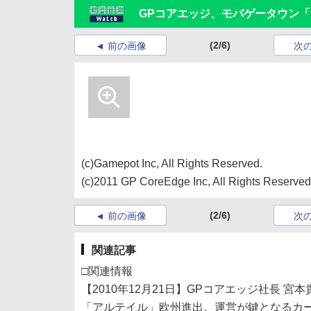
GPコアエッジ、モバゲータウン「
(2/6)
前の画像
次
(c)Gamepot Inc, All Rights Reserved.
(c)2011 GP CoreEdge Inc, All Rights Reserved
(2/6)
前の画像
次
関連記事
□関連情報
【2010年12月21日】GPコアエッジ社長 宮
「アルテイル」欧州進出。運営が鍵となるカ