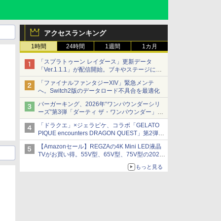
アクセスランキング
1時間
24時間
1週間
1カ月
「スプラトゥーン レイダース」更新データ
「Ver.1.1.1」が配信開始。ブキやステージに関
する不具合を修正
「ファイナルファンタジーXIV」緊急メンテ
へ。Switch2版のデータロード不具合を最適化
バーガーキング、2026年“ワンパウンダーシリ
ーズ”第3弾「ダーティ ザ・ワンパウンダー」を
8月7日発売
「ドラクエ」×ジェラピケ、コラボ「GELATO
「特製ガーリックマヨソース」を使用した超大
PIQUE encounters DRAGON QUEST」第2弾が
型チーズバーガー
本日発売
【Amazonセール】REGZAの4K Mini LED液晶
アイスカップに入ったスライムやわたぼう、ベ
TVがお買い得。55V型、65V型、75V型の2026
ビーサタンなどがオリジナルアートで登場
年モデルがラインナップ
もっと見る