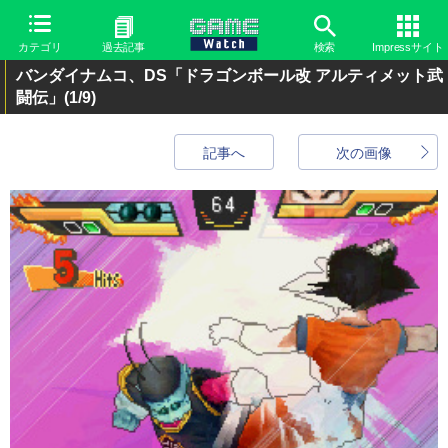
カテゴリ
過去記事
検索
Impressサイト
バンダイナムコ、DS「ドラゴンボール改 アルティメット武
闘伝」
(1/9)
記事へ
次の画像