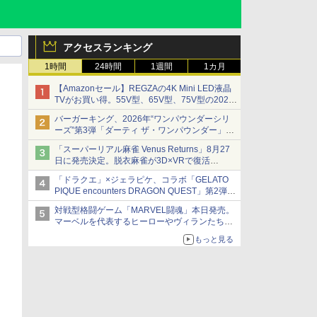
アクセスランキング
1時間
24時間
1週間
1カ月
【Amazonセール】REGZAの4K Mini LED液晶
TVがお買い得。55V型、65V型、75V型の2026
年モデルがラインナップ
バーガーキング、2026年“ワンパウンダーシリ
ーズ”第3弾「ダーティ ザ・ワンパウンダー」を
8月7日発売
「スーパーリアル麻雀 Venus Returns」8月27
「特製ガーリックマヨソース」を使用した超大
日に発売決定。脱衣麻雀が3D×VRで復活
型チーズバーガー
発売から2週間は20%オフになるセールが実施
「ドラクエ」×ジェラピケ、コラボ「GELATO
PIQUE encounters DRAGON QUEST」第2弾が
本日発売
対戦型格闘ゲーム「MARVEL闘魂」本日発売。
アイスカップに入ったスライムやわたぼう、ベ
マーベルを代表するヒーローやヴィランたちが
ビーサタンなどがオリジナルアートで登場
登場
もっと見る
「GUILTY GEAR」などの格ゲーを手掛けるア
ークシステムワークスが開発