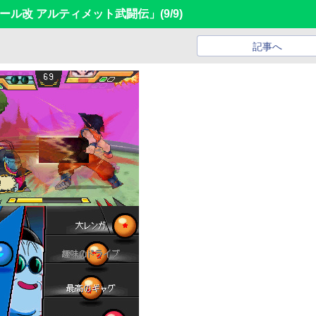
ール改 アルティメット武闘伝」
(9/9)
記事へ