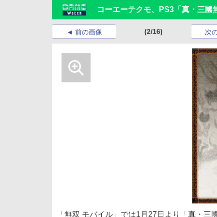
コーエーテクモ、PS3「真・三國
(2/16)
前の画像
次
「無双 モバイル」では1月27日より「真・