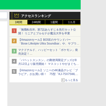
アクセスランキング
1時間
24時間
1週間
1カ月
「無職転生III」第7話あらすじ＆先行カット公
開！ リニアとプルセナが魔法大学を卒業
【Amazonセール】BOSEのサウンドバー
「Bose Lifestyle Ultra Soundbar」や、サブウー
ファー「Bose Lifestyle Ultra Subwoofer」など
マクドナルド、ハッピーセット「ポケモン」発
お買い得！
売決定！
ポケモン30周年記念で30匹が大集合
「パペットスンスン」の郵便局限定グッズが8
月12日より販売開始！ マスコットやがまぐち、
レターセットなどが登場
【Amazonセール】ソニーの4K液晶テレビ「ブ
ラビア」がお買い得！ 75型「KJ-75X75WL」
などラインナップ
もっと見る