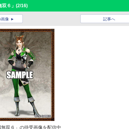
無双６」
(2/16)
の画像
記事へ
三國無双６」の待受画像を配信中