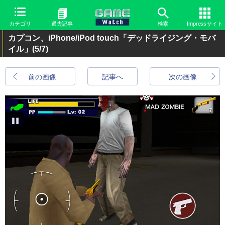
カテゴリ
過去記事
検索
Impressサイト
カプコン、iPhone/iPod touch「デッドライジング・モバ
イル」
(5/7)
前の画像
記事へ
次の画像