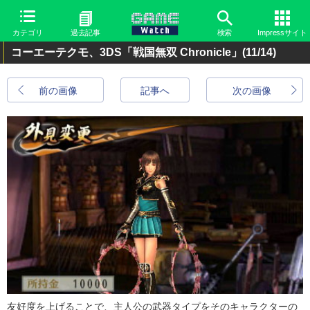
カテゴリ
過去記事
検索
Impressサイト
コーエーテクモ、3DS「戦国無双 Chronicle」
(11/14)
前の画像
記事へ
次の画像
友好度を上げることで、主人公の武器タイプをそのキャラクターの