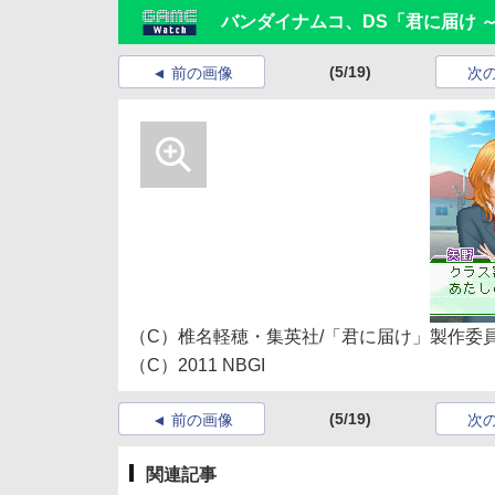
バンダイナムコ、DS「君に届け 
(5/19)
前の画像
次
（C）椎名軽穂・集英社/「君に届け」製作委
（C）2011 NBGI
(5/19)
前の画像
次
関連記事