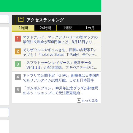
アクセスランキング
1時間
24時間
1週間
1カ月
マクドナルド、マックデリバリーの朝マックの
最低注文料金が500円値上げ。8月18日より
1,500円から受付
そらザウルスやギャルきち、団長の吉野家Tシ
ャツも！「hololive Splash T-Party!」全Tシャツ
ラインナップ公開＆オンライン販売開始
「スプラトゥーン レイダース」更新データ
「Ver.1.1.1」が配信開始。ブキやステージに関
する不具合を修正
ネトフリで公開予定「GTA6」新映像は日本国内
でもリアルタイム試聴可能。しかも日本語字幕
付き
「ポムポムプリン」30周年記念グッズが郵便局
Netflixから公式回答あり
のネットショップにて受注販売開始
「おもちもちもちクッション」など今年だけの
もっと見る
限定商品が登場