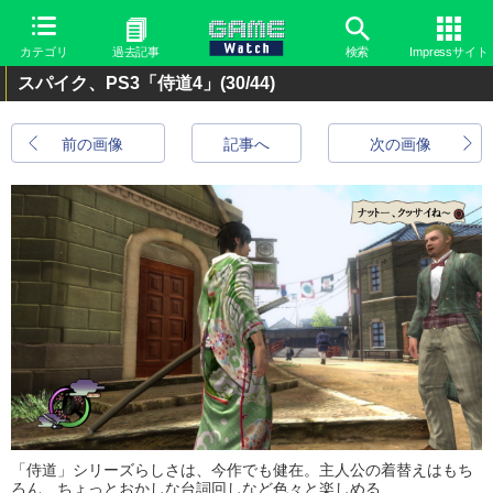
カテゴリ
過去記事
検索
Impressサイト
スパイク、PS3「侍道4」
(30/44)
前の画像
記事へ
次の画像
「侍道」シリーズらしさは、今作でも健在。主人公の着替えはもち
ろん、ちょっとおかしな台詞回しなど色々と楽しめる