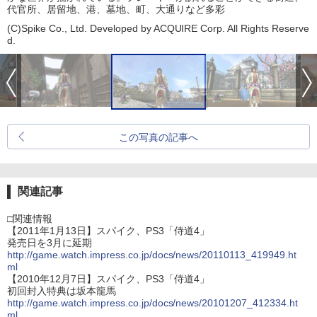
代官所、居留地、港、墓地、町、大通りなど多彩
(C)Spike Co., Ltd. Developed by ACQUIRE Corp. All Rights Reserve
d.
この写真の記事へ
関連記事
□関連情報
【2011年1月13日】スパイク、PS3「侍道4」
発売日を3月に延期
http://game.watch.impress.co.jp/docs/news/20110113_419949.ht
ml
【2010年12月7日】スパイク、PS3「侍道4」
初回封入特典は坂本龍馬
http://game.watch.impress.co.jp/docs/news/20101207_412334.ht
ml