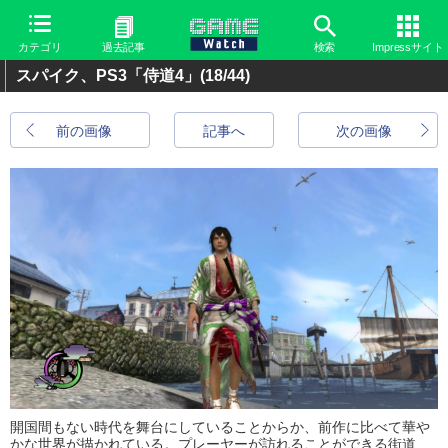
カテゴリ
過去記事
検索
Impressサイト
スパイク、PS3「侍道4」
(18/44)
前の画像
記事へ
次の画像
開国間もない時代を舞台にしていることからか、前作に比べて華や
かな世界が描かれている。プレーヤーが訪れることができる街道、