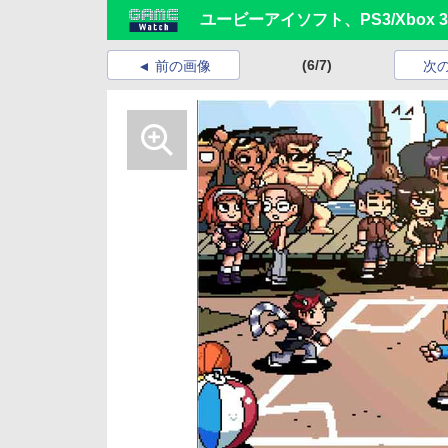
ユービーアイソフト、PS3/Xbox 360「
(6/7)
前の画像
次