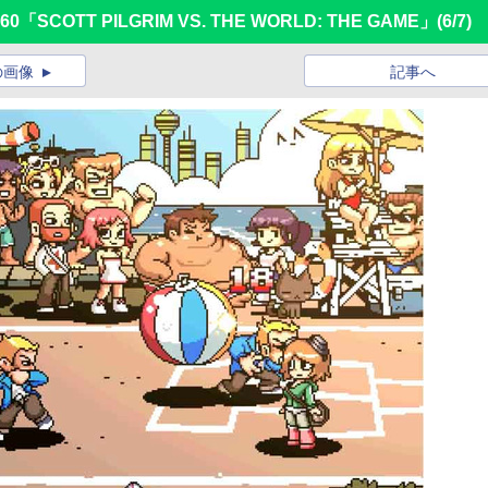
SCOTT PILGRIM VS. THE WORLD: THE GAME」
(6/7)
の画像
記事へ