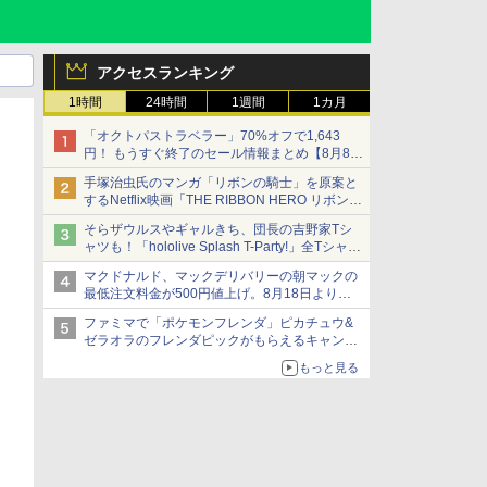
アクセスランキング
1時間
24時間
1週間
1カ月
「オクトパストラベラー」70%オフで1,643
円！ もうすぐ終了のセール情報まとめ【8月8日
更新】
手塚治虫氏のマンガ「リボンの騎士」を原案と
ニンテンドーeショップでは「大神 絶景版」が
するNetflix映画「THE RIBBON HERO リボンヒ
67%オフで990円
ーロー」本日配信開始
そらザウルスやギャルきち、団長の吉野家Tシ
ャツも！「hololive Splash T-Party!」全Tシャツ
ラインナップ公開＆オンライン販売開始
マクドナルド、マックデリバリーの朝マックの
最低注文料金が500円値上げ。8月18日より
1,500円から受付
ファミマで「ポケモンフレンダ」ピカチュウ&
ゼラオラのフレンダピックがもらえるキャンペ
ーン開催！
もっと見る