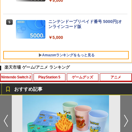
￥9,000
ニンテンドープリペイド番号 5000円|オ
5
ンラインコード版
￥5,000
Amazonランキングをもっと見る
楽天市場 ゲーム/アニメ ランキング
Nintendo Switch 2
PlayStation 5
ゲームグッズ
アニメ
PlayStation 5 デジタル・エディション
【純正品】Xbox ワイヤレス コントロー
劇場版「鬼滅の刃」無限城編 第一章 猗
1
1
1
日本語専用 Console Language: Japan
ラー + USB-C® ケーブル
窩座再来 通常版 [Blu-ray]
おすすめ記事
ese only (CFI-2200B01)
￥8,300
￥3,982
【特典】ファイナルファンタジー レゾナ
PRO FREAK V2 Cheeky (通常版) モデ
アニプレックス ブルーレイディスク
1
1
1
￥55,000
ンス Switch2版(【初回封入特典】魔導
ル プロフリーク PS5 PS4 NS proチーキ
劇場版「鬼滅の刃」無限列車編 通常版
船＆かけだし騎士の応援パック・かけだ
ー 凹型 FPS 無段階高さ調節 profreek バ
し騎士のスタートダッシュパック)
ージョン2 PS4 PS5 nintendo switch プ
￥4,400
【純正品】Xbox ワイヤレス コントロー
2
ロコン対応【定形外郵便のみ送料無料】
劇場版「鬼滅の刃」無限城編 第一章 猗
Beast of Reincarnation -PS5 【特典】
ラー (ロボット ホワイト)
2
2
Playstation 5特許取得済み日本製しまリ
￥6,910
窩座再来 通常版 [DVD]
プロダクトコード 封入
ス堂