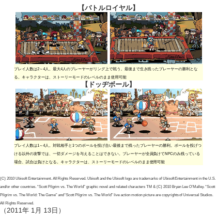
【バトルロイヤル】
プレイ人数は2～4人。最大4人のプレーヤーがリング上で戦う。最後まで生き残ったプレーヤーの勝利とな
る。キャラクターは、ストーリーモードのレベルのまま使用可能
【ドッヂボール】
プレイ人数は1～4人。対戦相手と1つのボールを投げ合い最後まで残ったプレーヤーの勝利。ボールを投げつ
ける以外の攻撃では、一切ダメージを与えることはできない。プレーヤーが全員負けてNPCのみ残っている
場合、試合は負けとなる。キャラクターは、ストーリーモードのレベルのまま使用可能
(C) 2010 Ubisoft Entertainment. All Rights Reserved. Ubisoft and the Ubisoft logo are trademarks of Ubisoft Entertainment in the U.S.
and/or other countries. “Scott Pilgrim vs. The World” graphic novel and related characters TM & (C) 2010 Bryan Lee O’Malley. “Scott
Pilgrim vs. The World: The Game” and “Scott Pilgrim vs. The World” live action motion picture are copyrights of Universal Studios.
All Rights Reserved.
（2011年 1月 13日）