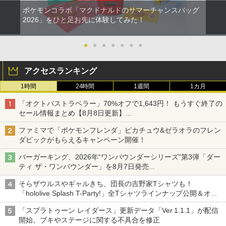
￥7,681
ポケモンコラボ「マクドナルドのサマーチャンスバッグ
￥3,523
￥7,286
￥1,999
【送料無料】劇場版「鬼滅の刃」無限城
2
2026」をひと足お先に体験してみた！
編 第一章 猗窩座再来(通常版)【Blu-ra
【特典】僕のヒーローアカデミア All's J
2
y】/アニメーション[Blu-ray]【返品種別
ustice(【早期購入封入特典】DLコード)
【純正品】Xbox ワイヤレス コントロー
3
A】
●
●
●
●
●
●
●
ラー (カーボンブラック)
送料無料Battlefield™ 6（バトルフィー
￥7,128
2
【Amazon.co.jp限定】劇場版モノノ怪
【純正品】ディスクドライブ(CFI-ZDD1
3
3
ルド6） 【予約特典】DLC「トゥームス
￥4,400
第三章 蛇神 (Amazon.co.jp限定オリジ
J) PlayStation 5
￥8,020
トーンパック」 同梱 オリジナルBOX入
アクセスランキング
ナル三方背収納ケース付きコレクション)
り ＆ 記念カード & LEDライト 同梱 - PS
(オリジナル特典:オリジナル巾着＋メー
￥11,980
1時間
24時間
1週間
1カ月
5 B0FKN6ZL1H
カー特典:【坤と離】二振りの剣、十翼よ
り来たる！スタジオ描き下ろしイラスト
【特典あり楽天1位】Switch2 ケース キ
天使のたまご 4Kリマスター【Blu-ray】
3
3
「オクトパストラベラー」70%オフで1,643円！ もうすぐ終了の
【純正品】Xbox 充電式バッテリー + US
4
￥3,280
ボード付) [Blu-ray]
ャリングケース ハードケース EVAハー
[ 押井守 ]
B-C ケーブル
セール情報まとめ【8月8日更新】
ドシェル 10ゲームカードスロット switc
【純正品】DualSense ワイヤレスコン
4
ニンテンドーeショップでは「大神 絶景版」が67%オフで990円
h2 収納 Joy-Con収納対応 Nintendo Sw
￥10,780
￥4,648
トローラー ミッドナイト ブラック(CFI-
ファミマで「ポケモンフレンダ」ピカチュウ&ゼラオラのフレン
￥2,618
itch2専用 撥水 ブラック/ホワイト
ZCT2J01)
ダピックがもらえるキャンペーン開催！
【ポイント5倍】PS5 Slim スタンド 新型
3
縦置き 冷却ファン スタンド 冷却パッド
￥2,000
￥10,737
バーガーキング、2026年“ワンパウンダーシリーズ”第3弾「ダー
縦置き 垂直 充電器 USB 静音 リモコン
劇場版「鬼滅の刃」無限城編 第一章 猗
4
ティ ザ・ワンパウンダー」を8月7日発売
収納 充電LEDランプ 充電指示ランプ付
劇場版 カードキャプターさくら 封印さ
窩座再来 完全生産限定版 [Blu-ray]
4
【国内正規品】Thrustmaster スラスト
「特製ガーリックマヨソース」を使用した超大型チーズバーガー
滑り止め 冷却台 2台同時充電
5
れたカード【Blu-ray】 [ 丹下桜 ]
そらザウルスやギャルきち、団長の吉野家Tシャツも！
マスター TH8S シフター - PC、PS4、P
ゼルダの伝説 ティアーズ オブ ザ キン
￥8,698
4
【純正品】DualSense ワイヤレスコン
S5、PS5 Pro、Xbox One、Xbox Serie
「hololive Splash T-Party!」全Tシャツラインナップ公開＆オン
5
￥3,600
グダム Nintendo Switch 2 Edition
￥4,884
トローラー(CFI-ZCT2J)
s X|S 対応の高精度 H パターン シフター
ライン販売開始
「スプラトゥーン レイダース」更新データ「Ver.1.1.1」が配信
￥7,893
￥10,737
￥14,141
開始。ブキやステージに関する不具合を修正