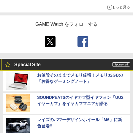
【中古】龍が如く 極3 ／ 龍が如く3外伝
【Amazon.co.jp限定】劇場版モノノ怪
4
5
もっと見る
Dark Tiesソフト:プレイステーション5
劇場版 カードキャプターさくら【Blu-ra
第三章 蛇神 (オリジナル特典:オリジナル
5
ソフト／アクション・ゲーム
y】 [ 丹下桜 ]
巾着＋メーカー特典:【坤と離】二振りの
剣、十翼より来たる！スタジオ描き下ろ
【楽天ブックス限定特典】スーパーマリ
5
GAME Watch をフォローする
しイラストボード付) [DVD]
オブラザーズ ワンダー Nintendo Switc
￥4,150
￥4,884
h 2 Edition ＋ みんなでリンリンパーク
(「スーパーマリオ」ステッカー2種)
￥8,800
￥7,577
【特典】SILENT HILL: Townfall(【早期
5
購入封入特典】DLCチラシ)
￥6,507
Special Site
お値段そのままでメモリ倍増！メモリ32GBの
「お得なゲーミングノート」
SOUNDPEATSのイヤカフ型イヤフォン「UU2
イヤーカフ」をイヤカフマニアが語る
レイズのパワーデザインホイール「M6」に新
色登場!!