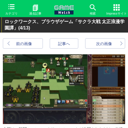
カテゴリ
過去記事
検索
Impressサイト
ロックワークス、ブラウザゲーム「サクラ大戦 太正浪漫学
園譚」
(4/13)
前の画像
記事へ
次の画像