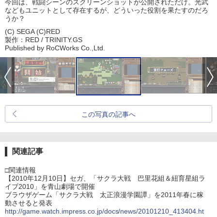
今回は、戦闘シーンのスクリーンショットが公開されただけ。光武
などもユニットとして存在するが、どういった役割を果たすのだろ
うか？
(C) SEGA (C)RED
製作：RED / TRINITY.GS
Published by RoCWorks Co.,Ltd.
この写真の記事へ
関連記事
□関連情報
【2010年12月10日】セガ、「サクラ大戦 巴里花組＆紐育星組ラ
イブ2010」を青山劇場で開催
ブラウザゲーム「サクラ大戦 太正浪漫学園譚」を2011年春に稼
動させると発表
http://game.watch.impress.co.jp/docs/news/20101210_413404.ht